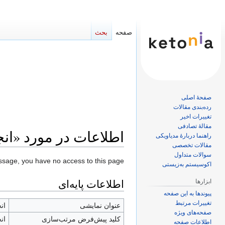
صفحه
بحث
صفحهٔ اصلی
رده‌بندی مقالات
تغییرات اخیر
مقالهٔ تصادفی
اطلاعات در مورد «انج
راهنما دربارهٔ مدیاویکی
مقالات تخصصی
سوالات متداول
پرش
پرش
essage, you have no access to this page.
اکوسیستم به‌زیستی
به
به
اطلاعات پایه‌ای
ابزارها
ناوبری
جستجو
پیوندها به این صفحه
تغییرات مرتبط
عنوان نمایشی
ان
صفحه‌های ویژه
کلید پیش‌فرض مرتب‌سازی
ان
اطلاعات صفحه