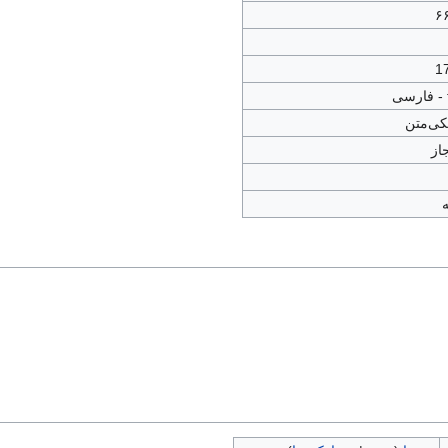
۶
1
کی‌متن
از