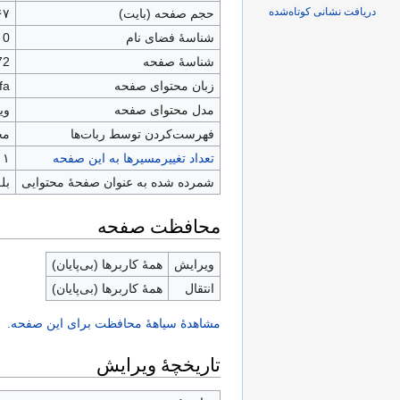
دریافت نشانی کوتاه‌شده
حجم صفحه (بایت)
۶۷
شناسهٔ فضای نام
0
شناسهٔ صفحه
72
زبان محتوای صفحه
fa - فارسی
مدل محتوای صفحه
وی
‌فهرست‌کردن توسط ربات‌ها
مج
تعداد تغییرمسیرها به این صفحه
۱
شمرده شده به عنوان صفحهٔ محتوایی
بله
محافظت صفحه
ویرایش
همهٔ کاربرها (بی‌پایان)
انتقال
همهٔ کاربرها (بی‌پایان)
مشاهدۀ سیاهۀ محافظت برای این صفحه.
تاریخچۀ ویرایش