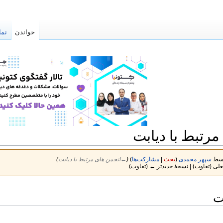
خواندن
نما
مرتبط با دیابت
سپهر محمدی
(
بحث
|
مشارکت‌ها
)
(
←‏انجمن های مرتبط با دیابت
)
لی (تفاوت) | نسخهٔ جدیدتر ← (تفاوت)
ت