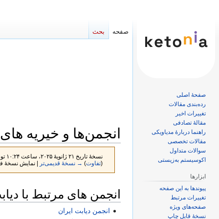
صفحه
بحث
صفحهٔ اصلی
رده‌بندی مقالات
تغییرات اخیر
مقالهٔ تصادفی
انجمن‌ها و خیریه های 
راهنما دربارهٔ مدیاویکی
مقالات تخصصی
سوالات متداول
نسخهٔ تاریخ ‏۲۱ ژانویهٔ ۲۰۲۵، ساعت ۱۰:۲۴ توسط
اکوسیستم به‌زیستی
(
تفاوت
)
→ نسخهٔ قدیمی‌تر
| نمایش نسخهٔ فع
ابزارها
پرش
پرش
پیوندها به این صفحه
انجمن های مرتبط با دیاب
به
به
تغییرات مرتبط
صفحه‌های ویژه
ناوبری
جستجو
انجمن دیابت ایران
نسخهٔ قابل چاپ