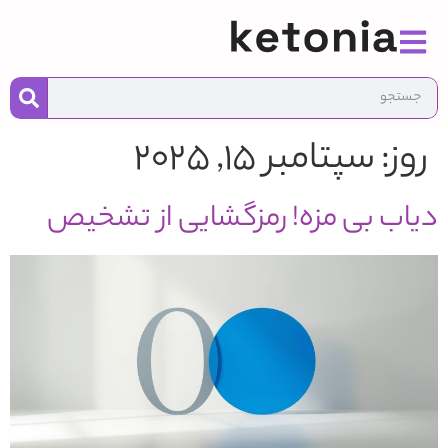
به
محت
روز:
سپتامبر 15, 2025
دیاب بی مزه! رمزگشایی از تشخیص