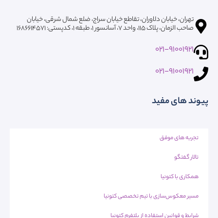
تهران، خیابان دلاوران، تقاطع خیابان سراج، ضلع شمال شرقی، خیابان
صاحب الزمان، پلاک ۱۱۵، واحد ۷، آسانسور ۱، طبقه 1، کدپستی: ۱۶۸۶۶۱۴۵۷۱
021-91001921
021-91001921
پیوند های مفید
تجربه های موفق
تالار گفتگو
همکاری با کتونیا
مسیر معکوس‌سازی با تیم تخصصی کتونیا
شرایط و قوانین استفاده از پلتفرم کتونیا