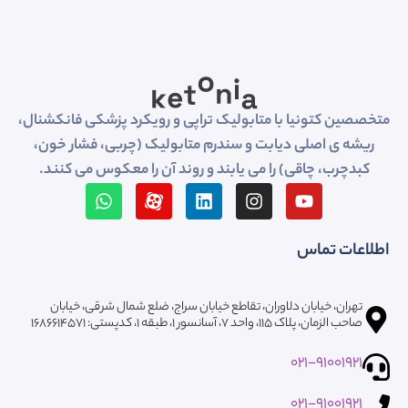
متخصصین کتونیا با متابولیک تراپی و رویکرد پزشکی فانکشنال،
ریشه ی اصلی دیابت و سندرم متابولیک (چربی، فشار خون،
کبدچرب، چاقی) را می یابند و روند آن را معکوس می کنند.
اطلاعات تماس
تهران، خیابان دلاوران، تقاطع خیابان سراج، ضلع شمال شرقی، خیابان
صاحب الزمان، پلاک ۱۱۵، واحد ۷، آسانسور ۱، طبقه 1، کدپستی: ۱۶۸۶۶۱۴۵۷۱
021-91001921
021-91001921