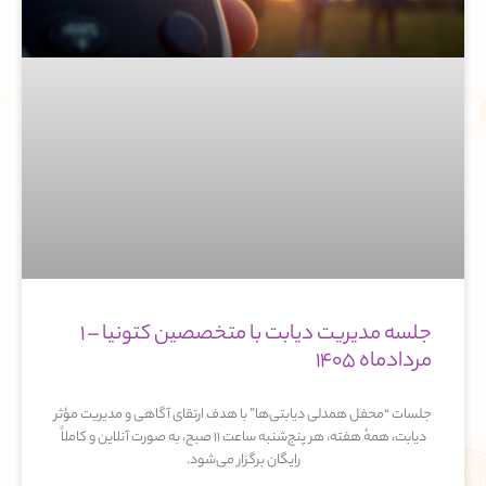
جلسه مدیریت دیابت با متخصصین کتونیا – 1
مردادماه 1405
جلسات “محفل همدلی دیابتی‌ها” با هدف ارتقای آگاهی و مدیریت مؤثر
دیابت، همهٔ هفته، هر پنج‌شنبه ساعت ۱۱ صبح، به صورت آنلاین و کاملاً
رایگان برگزار می‌شود.