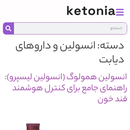
به
محت
دسته:
انسولین و داروهای
دیابت
انسولین همولوگ (انسولین لیسپرو):
راهنمای جامع برای کنترل هوشمند
قند خون