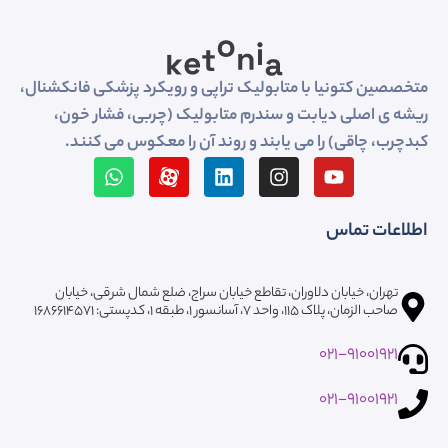
متخصصین کتونیا با متابولیک تراپی و رویکرد پزشکی فانکشنال،
ریشه ی اصلی دیابت و سندرم متابولیک (چربی، فشار خون،
کبدچرب، چاقی) را می یابند و روند آن را معکوس می کنند.
اطلاعات تماس
تهران، خیابان دلاوران، تقاطع خیابان سراج، ضلع شمال شرقی، خیابان
صاحب الزمان، پلاک ۱۱۵، واحد ۷، آسانسور ۱، طبقه 1، کدپستی: ۱۶۸۶۶۱۴۵۷۱
021-91001921
021-91001921