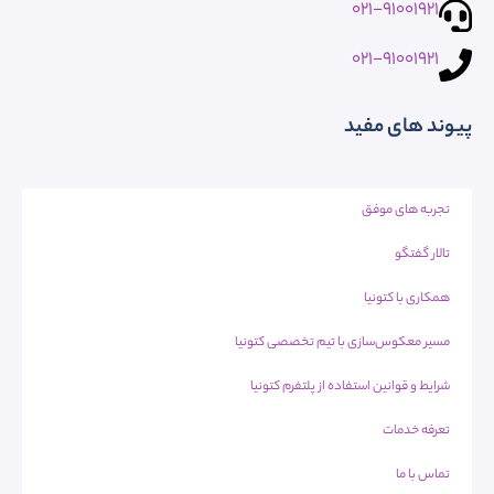
021-91001921
021-91001921
پیوند های مفید
تجربه های موفق
تالار گفتگو
همکاری با کتونیا
مسیر معکوس‌سازی با تیم تخصصی کتونیا
شرایط و قوانین استفاده از پلتفرم کتونیا
تعرفه خدمات
تماس با ما