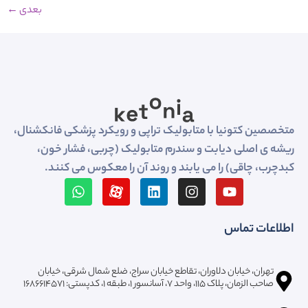
بعدی
←
متخصصین کتونیا با متابولیک تراپی و رویکرد پزشکی فانکشنال،
ریشه ی اصلی دیابت و سندرم متابولیک (چربی، فشار خون،
کبدچرب، چاقی) را می یابند و روند آن را معکوس می کنند.
اطلاعات تماس
تهران، خیابان دلاوران، تقاطع خیابان سراج، ضلع شمال شرقی، خیابان
صاحب الزمان، پلاک ۱۱۵، واحد ۷، آسانسور ۱، طبقه 1، کدپستی: ۱۶۸۶۶۱۴۵۷۱