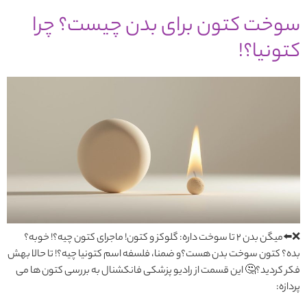
سوخت کتون برای بدن چیست؟ چرا
کتونیا؟!
❌⬅️میگن بدن 2 تا سوخت داره: گلوکز و کتون! ماجرای کتون چیه؟! خوبه؟
بده؟ کتون سوخت بدن هست؟و ضمنا، فلسفه اسم کتونیا چیه؟! تا حالا بهش
فکر کردید؟🤔 این قسمت از رادیو پزشکی فانکشنال به بررسی کتون ها می
پردازه: