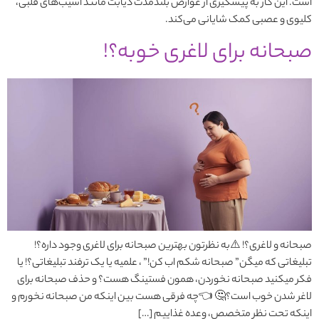
است. این کار به پیشگیری از عوارض بلندمدت دیابت مانند آسیب‌های قلبی،
کلیوی و عصبی کمک شایانی می‌کند.
صبحانه برای لاغری خوبه؟!
صبحانه و لاغری؟! ⚠️به نظرتون بهترین صبحانه برای لاغری وجود داره؟!
تبلیغاتی که میگن” صبحانه شکم اب کن!” ، علمیه یا یک ترفند تبلیغاتی؟! یا
فکر میکنید صبحانه نخوردن، همون فستینگ هست؟ و حذف صبحانه برای
لاغر شدن خوب است؟🤔 👈چه فرقی هست بین اینکه من صبحانه نخورم و
اینکه تحت نظر متخصص، وعده غذاییم […]