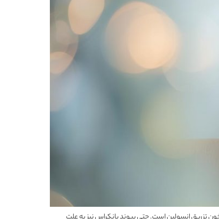
ا راه مدیریت قندخون تزریق انسولین است. حتی پیوند پانکراس نیز به علت