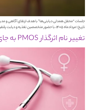
تاریخ 1 مردادماه ۱۴۰۵، با حضور متخصصین تغذیه و دیابت پلتفرم کتونیا، برگزار شده است؛ فرصتی ارزشمند برای پاسخگویی به سؤالات تخصصی، بررسی […]
تغییر نام اثرگذار PMOS به جای PCOS ( سندرم تخمدان پلی کیستیک)