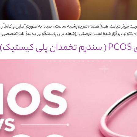
جلسات “محفل همدلی دیابتی‌ها” با هدف ارتقای آگاهی و مدیریت مؤثر 