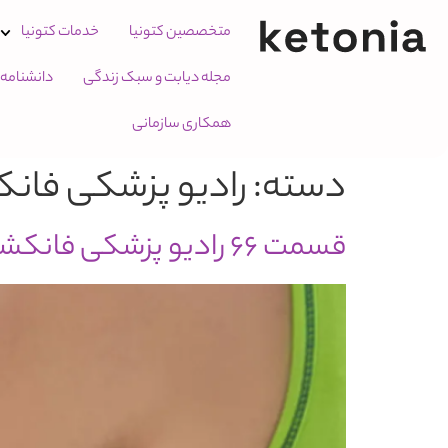
متخصصین کتونیا
خدمات کتونیا
مجله دیابت و سبک زندگی
دانشنامه
همکاری سازمانی
دسته:
رادیو پزشکی فان
قسمت 66 رادیو پزشکی فانکشنال: همه چیز در مورد سنسورهای قندخون