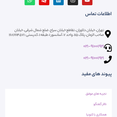
اطلاعات تماس
تهران، خیابان دلاوران، تقاطع خیابان سراج، ضلع شمال شرقی، خیابان
صاحب الزمان، پلاک ۱۱۵، واحد ۷، آسانسور ۱، طبقه 1، کدپستی: ۱۶۸۶۶۱۴۵۷۱
021-91001921
021-91001921
پیوند های مفید
تجربه های موفق
تالار گفتگو
همکاری با کتونیا