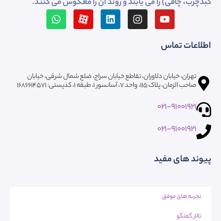
کبدچرب، چاقی) را می یابند و روند آن را معکوس می کنند.
اطلاعات تماس
تهران، خیابان دلاوران، تقاطع خیابان سراج، ضلع شمال شرقی، خیابان
صاحب الزمان، پلاک ۱۱۵، واحد ۷، آسانسور ۱، طبقه 1، کدپستی: ۱۶۸۶۶۱۴۵۷۱
021-91001921
021-91001921
پیوند های مفید
تجربه های موفق
تالار گفتگو