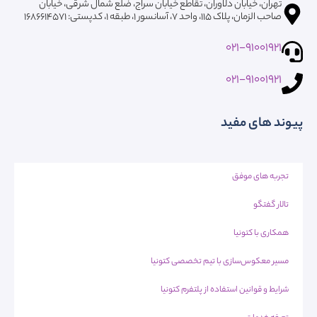
تهران، خیابان دلاوران، تقاطع خیابان سراج، ضلع شمال شرقی، خیابان
صاحب الزمان، پلاک ۱۱۵، واحد ۷، آسانسور ۱، طبقه 1، کدپستی: ۱۶۸۶۶۱۴۵۷۱
021-91001921
021-91001921
پیوند های مفید
تجربه های موفق
تالار گفتگو
همکاری با کتونیا
مسیر معکوس‌سازی با تیم تخصصی کتونیا
شرایط و قوانین استفاده از پلتفرم کتونیا