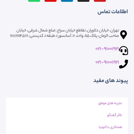
اطلاعات تماس
تهران، خیابان دلاوران، تقاطع خیابان سراج، ضلع شمال شرقی، خیابان
صاحب الزمان، پلاک ۱۱۵، واحد ۷، آسانسور ۱، طبقه 1، کدپستی: ۱۶۸۶۶۱۴۵۷۱
021-91001921
021-91001921
پیوند های مفید
تجربه های موفق
تالار گفتگو
همکاری با کتونیا