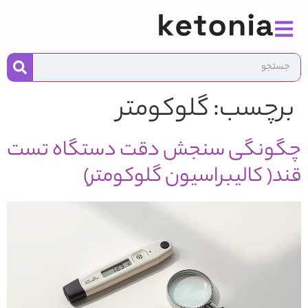
به
محت
برچسب:
گلوکومتر
چگونگی سنجش دقت دستگاه تست
قند( کالیبراسیون گلوکومتر)