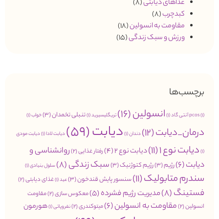
غذاهای دیابتی
(8)
کبدچرب
(8)
مقاومت به انسولین
(18)
ورزش و سبک زندگی
(15)
برچسب‌ها
انسولین
(16)
تنبلی تخمدان
(3)
(1)
pcos
آنتی گاد
(1)
تریگلیسیرید
(1)
خواب
(1)
دیابت
(59)
درمان_دیابت
(12)
دندان
(1)
دیابت لادا
(1)
دیابت مودی
دیابت نوع 1
(11)
روانشناسی و
دیابت نوع 2
(4)
رفتار غذایی
(2)
(1)
سبک زندگی
(8)
دیابت
(6)
رژیم
(3)
رژیم کتوژنیک
(3)
سلول بنیادی
(1)
سندرم متابولیک
(11)
سنسور پایش قندخون
(3)
غذای دیابتی
(2)
عید
(1)
فستینگ
(8)
مدیریت رژیم فشرده
(5)
معکوس سازی
(2)
مقاومت
مقاومت به انسولین
(6)
هورمون
انسولین
(2)
میتوکندری
(2)
نفروپاتی
(1)