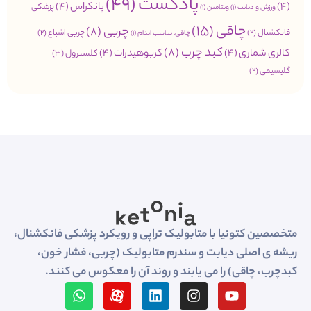
پادکست
(49)
(4)
پانکراس
(4)
پزشکی
ورزش و دیابت
(1)
ویتامین
(1)
چاقی
(15)
چربی
(8)
فانکشنال
(2)
چربی اشباع
(2)
چاقی. تناسب اندام
(1)
کبد چرب
(8)
کالری شماری
(4)
کربوهیدرات
(4)
کلسترول
(3)
گلیسیمی
(2)
متخصصین کتونیا با متابولیک تراپی و رویکرد پزشکی فانکشنال،
ریشه ی اصلی دیابت و سندرم متابولیک (چربی، فشار خون،
کبدچرب، چاقی) را می یابند و روند آن را معکوس می کنند.