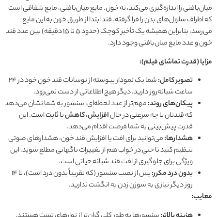
میان‌بافتی را اندازه‌گیری می‌کند، نه خون. مایع میان‌بافتی، مایع شفافی است
که اطراف سلول‌های بدن را فرا گرفته. قند ابتدا از طریق خون به این مایع
می‌رسد، بنابراین همیشه یک تأخیر کوچک (حدود ۵ تا ۱۵ دقیقه) بین عدد قند
خون و عدد مایع میان‌بافتی وجود دارد.
مزایا (قدرت تماشای فیلم):
تصویر کامل:
شما یک نمودار پیوسته از نوسانات قند خون خود در ۲۴
ساعت شبانه‌روز دارید. دیگر هیچ اطلاعاتی از دست نمی‌رود.
پیکان‌های روند:
مهم‌تر از عدد لحظه‌ای، سنسور به شما نشان می‌دهد
که قندتان با چه سرعتی در حال
افزایش
،
کاهش
یا
ثابت
است. این
قدرت پیش‌بینی به شما فرصت اقدام می‌دهد.
هشدارها:
می‌توانید برای افت یا افزایش قند خون، هشدارهای صوتی
تنظیم کنید تا حتی در خواب هم از تغییرات ناگهانی مطلع شوید. این
ویژگی برای جلوگیری از افت قند شبانه حیاتی است.
بدون درد مکرر:
پس از نصب سنسور (که تقریباً بدون درد است)، تا ۱۴
روز دیگر نیازی به سوزن زدن به انگشت ندارید.
معایب:
هزینه بالاتر:
سنسورها به طور کلی گران‌تر از نوارهای تست هستند.