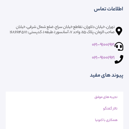
اطلاعات تماس
تهران، خیابان دلاوران، تقاطع خیابان سراج، ضلع شمال شرقی، خیابان
صاحب الزمان، پلاک ۱۱۵، واحد ۷، آسانسور ۱، طبقه 1، کدپستی: ۱۶۸۶۶۱۴۵۷۱
021-91001921
021-91001921
پیوند های مفید
تجربه های موفق
تالار گفتگو
همکاری با کتونیا