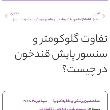
قبل
بعدی
دقت( MARD) سنسور پایش قندخون چیست؟
راهنمای مهم ترین علائم دیابت در زنان و مردان + علت
تفاوت گلوکومتر و
سنسور پایش قندخون
در چیست؟
متخصصین پزشکی و تغذیه کتونیا
سپتامبر 28, 2025
دسته ها:
سنسور پایش قندخون و گلوکومتر