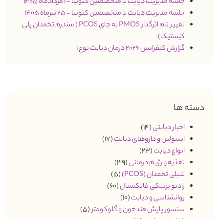
جلسه مدیریت دیابت با متخصصین کتونیا – 1 مردادماه 1405
جلسه مدیریت دیابت با متخصصین کتونیا – 25 تیرماه 1405
تغییر نام اثرگذار PMOS به جای PCOS ( سندرم تخمدان پلی
کیستیک)
گزارش کنفرانس 2026 درمان دیابت نوع 1
دسته ها
اخبار دیابتی
(14)
انسولین و داروهای دیابت
(17)
انواع دیابت
(23)
تغذیه و رژیم درمانی
(39)
تنبلی تخمدان (PCOS)
(5)
رادیو پزشکی فانکشنال
(60)
روانشناسی و دیابت
(10)
سنسور پایش قندخون و گلوکومتر
(5)