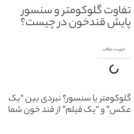
تفاوت گلوکومتر و سنسور
پایش قندخون در چیست؟
فهرست مطالب
گلوکومتر یا سنسور؟ نبردی بین “یک
عکس” و “یک فیلم” از قند خون شما