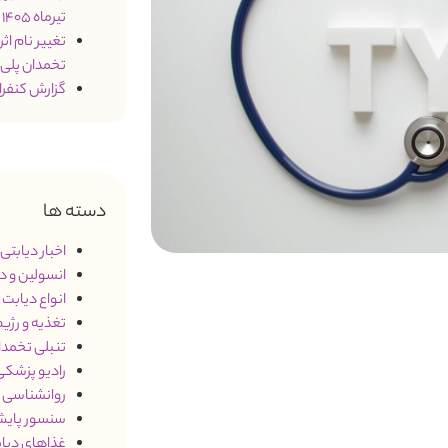
تیرماه 1405
تخمدان پلی
گزارش کنفرانس 2026 درمان د
دسته ها
اخبار دیابتی
)
انسولین و د
انواع دیابت
3)
تغذیه و رژی
تنبلی تخمدان (S
رادیو پزشک
روانشناسی و
سنسور پایش
غذاهای دیاب