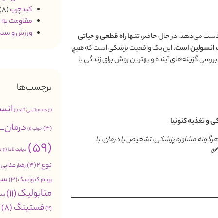
کبدچرب
(8)
مقاومت به 
ورزش و سبک
تنها راه قطعی و حیاتی
این یک واقعیت پزشکی است که هیچ
بررسی گزینه‌های آینده و بهترین روش برای زندگی با
برچسب‌ها
انس
(1)
pcos
آنتی گاد
(1)
 و تغذیه کتونیا
درمان_
(3)
خواب
(1)
هرگونه مشاوره پزشکی، تشخیص یا درمان، با
(59)
دیابت لادا
(1)
د
✅
نوع 2
(4)
رفتار غذایی
2)
سب
رژیم کتوژنیک
(3)
متابولیک
(11)
سن
فستینگ
(8)
م
(2)