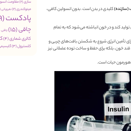
سازی
(2)
مقاومت انسول
 (سازنده)
کلیدی در بدن است. بدون انسولین کافی،
میتوکندری
(2)
نفروپاتی
(1)
پادکست
(49)
 تولید کند و در خون انباشته می‌شود که به تمام
چاقی
(15)
چاقی. 
کب
کالری شماری
(4)
ای تأمین انرژی شروع به شکستن بافت‌های چربی و
کلسترول
(3)
گلیسیمی
قند خون، بلکه برای حفظ و ساخت توده عضلانی نیز