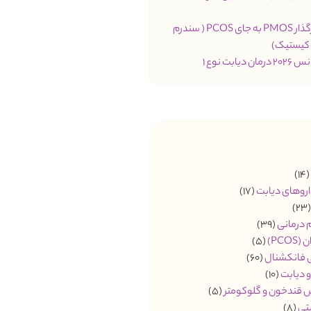
تغییر نام اثرگذار PMOS به جای PCOS ( سندرم
 کیستیک)
یابت نوع 1
(14
اروهای دیابت
(17)
(2
م درمانی
(39)
PCO)
(5)
ی فانکشنال
(60)
 دیابت
(10)
 قندخون و گلوکومتر
(5)
تی
(8)