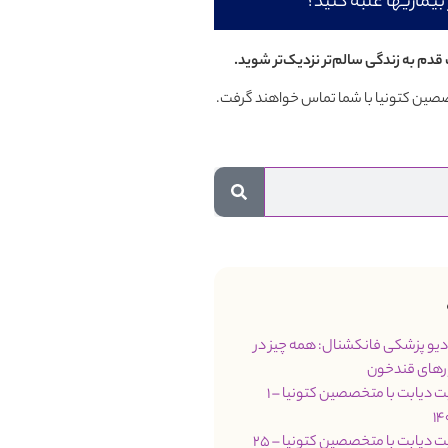
بیماریها غلبه کنید؟
قدم به زندگی سالم‌تر نزدیک‌تر شوید.
تخصصین کتونیا با شما تماس خواهند گرفت.
مت 66 رادیو پزشکی فانکشنال: همه چیز در
رهای قندخون
جلسه مدیریت دیابت با متخصصین کتونیا – 1
جلسه مدیریت دیابت با متخصصین کتونیا – 25