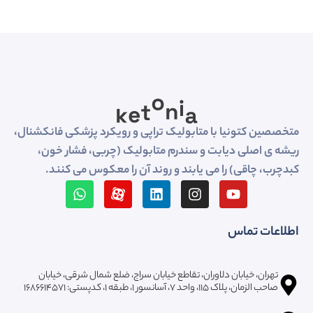
متخصصین کتونیا با متابولیک تراپی و رویکرد پزشکی فانکشنال،
ریشه ی اصلی دیابت و سندرم متابولیک (چربی، فشار خون،
کبدچرب، چاقی) را می یابند و روند آن را معکوس می کنند.
اطلاعات تماس
تهران، خیابان دلاوران، تقاطع خیابان سراج، ضلع شمال شرقی، خیابان
صاحب الزمان، پلاک ۱۱۵، واحد ۷، آسانسور ۱، طبقه 1، کدپستی: ۱۶۸۶۶۱۴۵۷۱