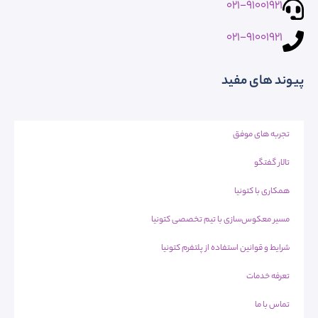
021-91001921
021-91001921
پیوند های مفید
تجربه های موفق
تالار گفتگو
همکاری با کتونیا
مسیر معکوس‌سازی با تیم تخصصی کتونیا
شرایط و قوانین استفاده از پلتفرم کتونیا
تعرفه خدمات
تماس با ما