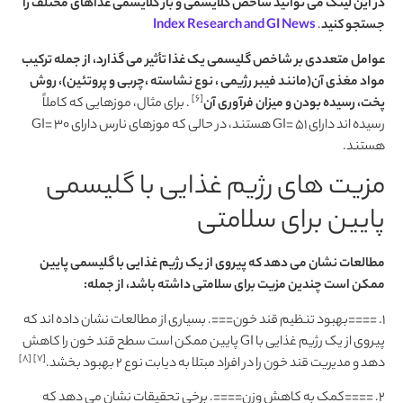
در این لینک می توانید شاخص گلایسمی و بار گلایسمی غذاهای مختلف را
جستجو کنید
.
Index Research and GI News
عوامل متعددی بر شاخص گلیسمی یک غذا تأثیر می گذارد، از جمله ترکیب
مواد مغذی آن(مانند فیبر رژیمی ، نوع نشاسته ،چربی و پروتئین)، روش
[۶]
پخت، رسیده بودن و میزان فرآوری آن
. برای مثال، موزهایی که کاملاً
رسیده اند دارای GI= 51 هستند، در حالی که موزهای نارس دارای GI= 30
هستند.
مزیت های رژیم غذایی با گلیسمی
پایین برای سلامتی
مطالعات نشان می دهد که پیروی از یک رژیم غذایی با گلیسمی پایین
ممکن است چندین مزیت برای سلامتی داشته باشد، از جمله:
1. ====بهبود تنظیم قند خون===. بسیاری از مطالعات نشان داده اند که
پیروی از یک رژیم غذایی با GI پایین ممکن است سطح قند خون را کاهش
[۸]
[۷]
دهد و مدیریت قند خون را در افراد مبتلا به دیابت نوع 2 بهبود بخشد.
2. ====کمک به کاهش وزن====. برخی تحقیقات نشان می دهد که