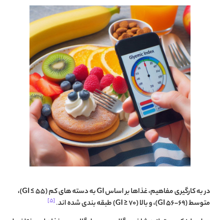
در به کارگیری مفاهیم، غذاها بر اساس GI به دسته های کم (GI ≤ 55)،
[۵]
متوسط (GI 56-69)، و بالا (GI ≥ 70) طبقه بندی شده اند
.