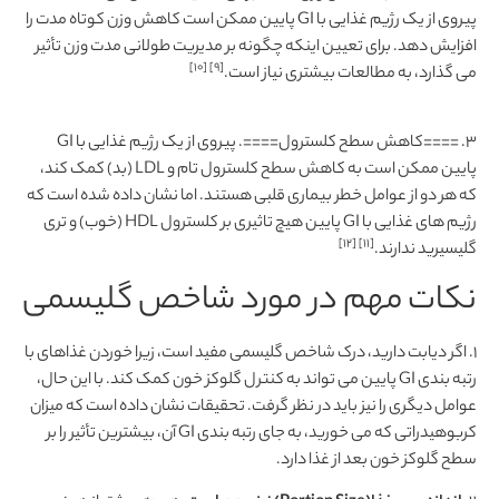
پیروی از یک رژیم غذایی با GI پایین ممکن است کاهش وزن کوتاه مدت را
افزایش دهد. برای تعیین اینکه چگونه بر مدیریت طولانی مدت وزن تأثیر
[۱۰]
[۹]
می گذارد، به مطالعات بیشتری نیاز است.
3. ====کاهش سطح کلسترول====. پیروی از یک رژیم غذایی با GI
پایین ممکن است به کاهش سطح کلسترول تام و LDL (بد) کمک کند،
که هر دو از عوامل خطر بیماری قلبی هستند. اما نشان داده شده است که
رژیم های غذایی با GI پایین هیچ تاثیری بر کلسترول HDL (خوب) و تری
[۱۲]
[۱۱]
گلیسیرید ندارند.
نکات مهم در مورد شاخص گلیسمی
1. اگر دیابت دارید، درک شاخص گلیسمی مفید است، زیرا خوردن غذاهای با
رتبه بندی GI پایین می تواند به کنترل گلوکز خون کمک کند. با این حال،
عوامل دیگری را نیز باید در نظر گرفت. تحقیقات نشان داده است که میزان
کربوهیدراتی که می خورید، به جای رتبه بندی GI آن، بیشترین تأثیر را بر
سطح گلوکز خون بعد از غذا دارد.