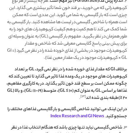
2.
اندازه پرس غذا(Portion Size) نیز مهم است
. هر چه بیشتر از هر نوع
کربوهیدراتی که می خورید، بر قند خون شما تأثیر بیشتری می گذارد. این
چیزی است که بار گلیسمی به شما می گوید. این عددی است که ممکن
است همراه با شاخص گلیسمی در لیست ها مشاهده کنید. بار گلیسمی به
شما کمک می کند تا هم کمیت و هم کیفیت کربوهیدرات های خود را به
طور همزمان در نظر بگیرید. مفهوم بار گلیسمی (GL) به عنوان وسیله ای
برای پیش بینی پاسخ گلایسمی معرفی شد که شاخص و مقدار
کربوهیدرات موجود در بخشی از غذای خورده شده را در نظر می گیرد (GI =
GL × کربوهیدرات موجود در یک مقدار معین غذا).
برخلاف GI که مقدار غذای خورده شده را در نظر نمی گیرد، GL بر تعداد
کربوهیدرات های موجود در یک وعده غذا تاثیر می گذارد تا تعیین کند که
چگونه ممکن است بر سطح قند خون تأثیر بگذارد. در به کارگیری مفاهیم،
غذاها بر اساس GL به عنوان کم (GL ≤ 10)، متوسط (GL: 11-19)، و بالا (GL
[۱۳]
≥ 20)طبقه بندی شده اند
.
در این لینک می توانید شاخص گلایسمی و بار گلایسمی غذاهای مختلف را
جستجو کنید
.
Index Research and GI News
3.
شاخص گلیسمی نباید تنها چیزی باشد که هنگام انتخاب غذا در نظر