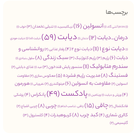
برچسب‌ها
انسولین
(16)
تنبلی تخمدان
(3)
(1)
pcos
آنتی گاد
(1)
تریگلیسیرید
(1)
خواب
(1)
دیابت
(59)
درمان_دیابت
(12)
دندان
(1)
دیابت لادا
(1)
دیابت مودی
دیابت نوع 1
(11)
روانشناسی و
دیابت نوع 2
(4)
رفتار غذایی
(2)
(1)
سبک زندگی
(8)
دیابت
(6)
رژیم
(3)
رژیم کتوژنیک
(3)
سلول بنیادی
(1)
سندرم متابولیک
(11)
سنسور پایش قندخون
(3)
غذای دیابتی
(2)
عید
(1)
فستینگ
(8)
مدیریت رژیم فشرده
(5)
معکوس سازی
(2)
مقاومت
مقاومت به انسولین
(6)
هورمون
انسولین
(2)
میتوکندری
(2)
نفروپاتی
(1)
پادکست
(49)
(4)
پانکراس
(4)
پزشکی
ورزش و دیابت
(1)
ویتامین
(1)
چاقی
(15)
چربی
(8)
فانکشنال
(2)
چربی اشباع
(2)
چاقی. تناسب اندام
(1)
کبد چرب
(8)
کالری شماری
(4)
کربوهیدرات
(4)
کلسترول
(3)
گلیسیمی
(2)