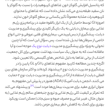
که پتانسیل افزایش گلوکز خون غذاهای کربوهیدرات را نسبت به گلوکز یا
نان سفید طبقه‌بندی می‌کند نشان داده است که غذاهای با محتوای
کربوهیدرات مشابه معمولاً تأثیر یکسانی بر سطح گلوکز خون ندارند.
امروزه GI توسط حامیان آن از یک ابزار بالقوه مفید در برنامه‌ریزی رژیم
غذایی برای بیماران دیابتی به یک بازیگر کلیدی برای پیشگیری و مدیریت
دیابت، پیشگیری از دیس‌لیپیدمی، بیماری‌های قلبی عروقی و حتی انواع
خاصی از سرطان‌ها تبدیل شده است. پس سؤال این است که آیا چنین
تحولی به ویژه برای پیشگیری و مدیریت
دیابت نوع یک
موجه است و آیا
عاقلانه است که به عنوان یک سیاست بهداشت عمومی برای کل جمعیت،
اجتناب از برخی غذاها به دلیل شاخص های گلیسمی بالا تعیین شود.
اگرچه چندین مطالعه کاربرد مفهوم غذاهای با GI و GL پایین را در
پیشگیری و مدیریت دیابت نوع 2 پیشنهاد کرده‌اند،و اکثر سازمان های بین
المللی دیابت از استفاده از GI در پیشگیری و مدیریت دیابت نوع 2 حمایت
می کنند، انجمن دیابت آمریکا (ADA) هنوز در پذیرش این مفهوم به
[۴]
عنوان ابزاری مفید برای مدیریت بیماری‌ها مردد است
و پیشنهاد می کند
که تمرکز بر کیفیت کلی رژیم غذایی و ترویج جنبه‌های سالم رژیم غذایی (به
عنوان مثال، فیبر غذایی و مصرف میوه و سبزیجات) ممکن است رویکرد
بهتری برای کمک به کاهش خطر بیماری مزمن باشد.