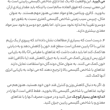
می گیرید
. این واقعیت که یک غذا دارای شاخص گلیسمی پایینی است به
این معنی نیست که فوق العاده سالم است یا اینکه باید مقدار زیادی از آن
بخورید. کالری، ویتامین ها و مواد معدنی هنوز مهم هستند. به عنوان
مثال، چیپس سیب زمینی شاخص گلیسمی کمتری نسبت به بلغور جو
دوسر و تقریباً به اندازه نخود سبز دارد. اما بلغور جو دوسر و نخود سبز مواد
مغذی بیشتری دارند.
4. درست است که بسیاری از مطالعات نشان داده اند که پیروی از یک رژیم
غذایی با GI پایین ممکن است سطح قند خون را کاهش دهد و به دیابتی
ها کمک کند اما باید دقت داشت که غذاهای با مقیاس GI بالا به بازیابی
انرژی پس از ورزش کمک می کنند یا به جبران کاهش قند (یا ناکافی) قند
خون کمک می کنند. به عنوان مثال دوندگان دو استقامت تمایل دارند
غذاهای با شاخص گلیسمی بالا را ترجیح دهند که می تواند به بازیابی انرژی
آنها کمک کند.
5. اگر به دنبال کاهش وزن و کنترل قند خون خود هستید، هنوز هم می
توانید غذاهایی با شاخص گلیسمی بالا بخورید. فقط کافی است آنها را در
اندازه های بسیار کوچک
میل کنید و در صورت مصرف آنها را با غذاهای
مغذی و با شاخص گلیسمی پایین جبران کنید.