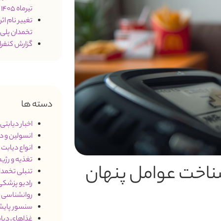
تیرماه 1405
تخمدان پلی
گزارش کنفرانس 2026 درمان د
دسته ها
اخبار دیابتی
)
انسولین و د
انواع دیابت
3)
تغذیه و رژی
 شناخت عوامل پنهان
تنبلی تخمدان (S
رادیو پزشک
روانشناسی و
سنسور پایش
غذاهای دیاب