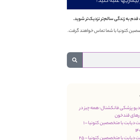
بیماریها غلبه کنید؟
قدم به زندگی سالم‌تر نزدیک‌تر شوید.
تخصصین کتونیا با شما تماس خواهند گرفت.
مت 66 رادیو پزشکی فانکشنال: همه چیز در
رهای قندخون
جلسه مدیریت دیابت با متخصصین کتونیا – 1
جلسه مدیریت دیابت با متخصصین کتونیا – 25