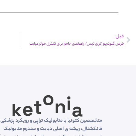
قبل
قرص گلوتریو (ترای تیس): راهنمای جامع برای کنترل موثر دیابت
متخصصین کتونیا با متابولیک تراپی و رویکرد پزشکی
فانکشنال، ریشه ی اصلی دیابت و سندرم متابولیک