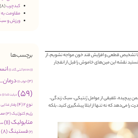
کبدچرب
(8)
مقاومت به 
ورزش و سبک
برچسب‌ها
 با تشخیص قطعی و افزایش قند خون مواجه نشویم، از
نستید نقشه این مین‌های خاموش را قبل از انفجار
انس
(1)
pcos
آنتی گاد
(1)
درمان_
(3)
خواب
(1)
(59)
دیابت لادا
(1)
د
شمن پیچیده، تلفیقی از عوامل ژنتیکی، سبک زندگی،
نوع 2
(4)
رفتار غذایی
2)
را می‌دهد که نه تنها از ابتلا پیشگیری کنید، بلکه
سب
رژیم کتوژنیک
(3)
متابولیک
(11)
سن
فستینگ
(8)
م
(2)