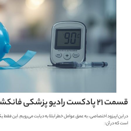
قسمت 21 پادکست رادیو پزشکی فانکشنال را از دست ندهید.
در این اپیزود اختصاصی، به عمق عوامل خطر ابتلا به دیابت می‌رویم. این 
است که در آن: