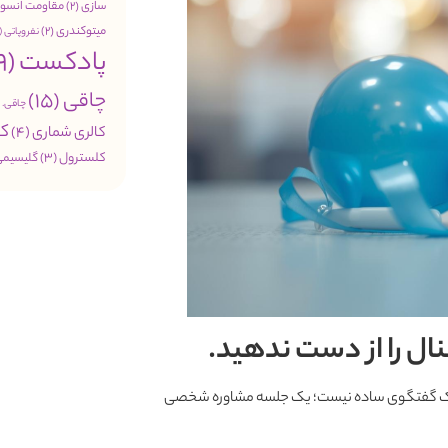
سازی
(2)
مقاومت انسول
میتوکندری
(2)
نفروپاتی
(1)
پادکست
(49)
چاقی
(15)
چاقی. 
کب
کالری شماری
(4)
کلسترول
(3)
گلیسیمی
فقط یک گفتگوی ساده نیست؛ یک جلسه مشاوره شخصی