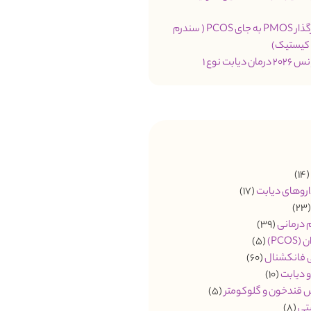
تغییر نام اثرگذار PMOS به جای PCOS ( سندرم
 کیستیک)
یابت نوع 1
(14
اروهای دیابت
(17)
(2
م درمانی
(39)
PCO)
(5)
ی فانکشنال
(60)
 دیابت
(10)
 قندخون و گلوکومتر
(5)
تی
(8)