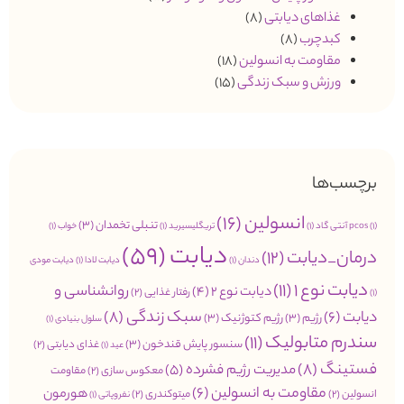
غذاهای دیابتی
(8)
کبدچرب
(8)
مقاومت به انسولین
(18)
ورزش و سبک زندگی
(15)
برچسب‌ها
انسولین
(16)
تنبلی تخمدان
(3)
(1)
pcos
آنتی گاد
(1)
تریگلیسیرید
(1)
خواب
(1)
دیابت
(59)
درمان_دیابت
(12)
دندان
(1)
دیابت لادا
(1)
دیابت مودی
دیابت نوع 1
(11)
روانشناسی و
دیابت نوع 2
(4)
رفتار غذایی
(2)
(1)
سبک زندگی
(8)
دیابت
(6)
رژیم
(3)
رژیم کتوژنیک
(3)
سلول بنیادی
(1)
سندرم متابولیک
(11)
سنسور پایش قندخون
(3)
غذای دیابتی
(2)
عید
(1)
فستینگ
(8)
مدیریت رژیم فشرده
(5)
معکوس سازی
(2)
مقاومت
مقاومت به انسولین
(6)
هورمون
انسولین
(2)
میتوکندری
(2)
نفروپاتی
(1)