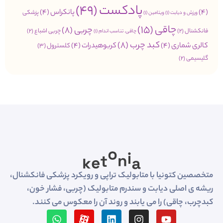
پادکست
(49)
(4)
پانکراس
(4)
پزشکی
ورزش و دیابت
(1)
ویتامین
(1)
چاقی
(15)
چربی
(8)
فانکشنال
(2)
چربی اشباع
(2)
چاقی. تناسب اندام
(1)
کبد چرب
(8)
کالری شماری
(4)
کربوهیدرات
(4)
کلسترول
(3)
گلیسیمی
(2)
متخصصین کتونیا با متابولیک تراپی و رویکرد پزشکی فانکشنال،
ریشه ی اصلی دیابت و سندرم متابولیک (چربی، فشار خون،
کبدچرب، چاقی) را می یابند و روند آن را معکوس می کنند.