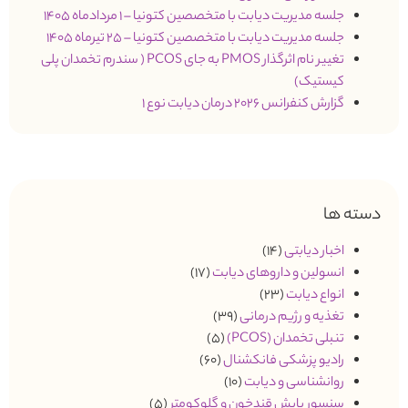
جلسه مدیریت دیابت با متخصصین کتونیا – 1 مردادماه 1405
جلسه مدیریت دیابت با متخصصین کتونیا – 25 تیرماه 1405
تغییر نام اثرگذار PMOS به جای PCOS ( سندرم تخمدان پلی
کیستیک)
گزارش کنفرانس 2026 درمان دیابت نوع 1
دسته ها
اخبار دیابتی
(14)
انسولین و داروهای دیابت
(17)
انواع دیابت
(23)
تغذیه و رژیم درمانی
(39)
تنبلی تخمدان (PCOS)
(5)
رادیو پزشکی فانکشنال
(60)
روانشناسی و دیابت
(10)
سنسور پایش قندخون و گلوکومتر
(5)