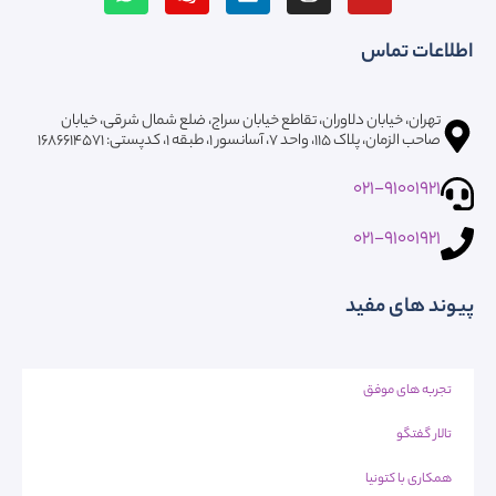
اطلاعات تماس
تهران، خیابان دلاوران، تقاطع خیابان سراج، ضلع شمال شرقی، خیابان
صاحب الزمان، پلاک ۱۱۵، واحد ۷، آسانسور ۱، طبقه 1، کدپستی: ۱۶۸۶۶۱۴۵۷۱
021-91001921
021-91001921
پیوند های مفید
تجربه های موفق
تالار گفتگو
همکاری با کتونیا