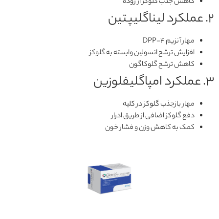
کاهش جذب گلوکز از روده
۲. عملکرد لیناگلیپتین
مهار آنزیم DPP-4
افزایش ترشح انسولین وابسته به گلوکز
کاهش ترشح گلوکاگون
۳. عملکرد امپاگلیفلوزین
مهار بازجذب گلوکز در کلیه
دفع گلوکز اضافی از طریق ادرار
کمک به کاهش وزن و فشار خون