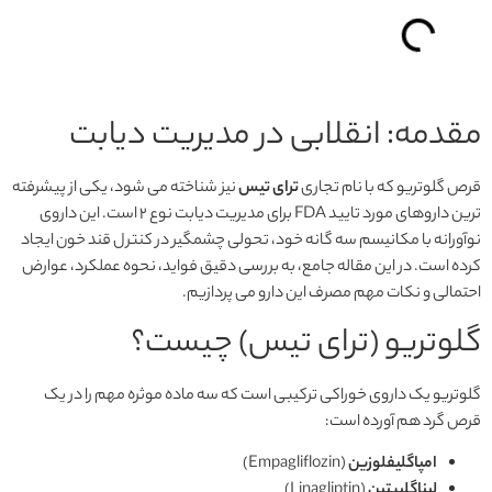
مقدمه: انقلابی در مدیریت دیابت
قرص گلوتریو که با نام تجاری
ترای تیس
نیز شناخته می شود، یکی از پیشرفته
ترین داروهای مورد تایید FDA برای مدیریت دیابت نوع ۲ است. این داروی
نوآورانه با مکانیسم سه گانه خود، تحولی چشمگیر در کنترل قند خون ایجاد
کرده است. در این مقاله جامع، به بررسی دقیق فواید، نحوه عملکرد، عوارض
احتمالی و نکات مهم مصرف این دارو می پردازیم.
گلوتریو (ترای تیس) چیست؟
گلوتریو یک داروی خوراکی ترکیبی است که سه ماده موثره مهم را در یک
قرص گرد هم آورده است:
امپاگلیفلوزین
(Empagliflozin)
لیناگلیپتین
(Linagliptin)