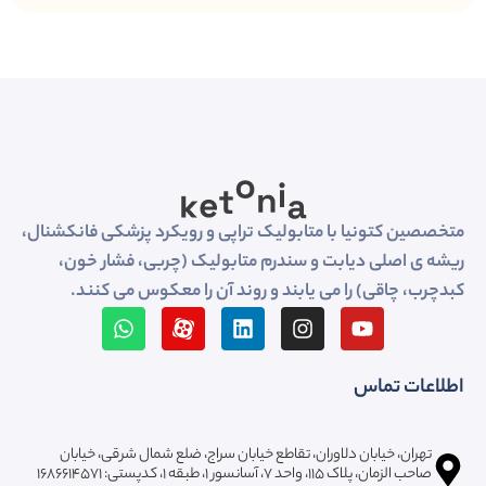
متخصصین کتونیا با متابولیک تراپی و رویکرد پزشکی فانکشنال،
ریشه ی اصلی دیابت و سندرم متابولیک (چربی، فشار خون،
کبدچرب، چاقی) را می یابند و روند آن را معکوس می کنند.
اطلاعات تماس
تهران، خیابان دلاوران، تقاطع خیابان سراج، ضلع شمال شرقی، خیابان
صاحب الزمان، پلاک ۱۱۵، واحد ۷، آسانسور ۱، طبقه 1، کدپستی: ۱۶۸۶۶۱۴۵۷۱