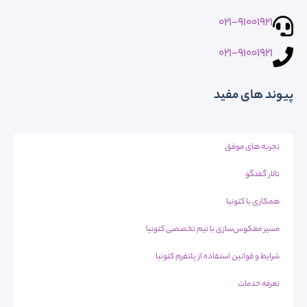
021-91001921
021-91001921
پیوند های مفید
تجربه های موفق
تالار گفتگو
همکاری با کتونیا
مسیر معکوس‌سازی با تیم تخصصی کتونیا
شرایط و قوانین استفاده از پلتفرم کتونیا
تعرفه خدمات