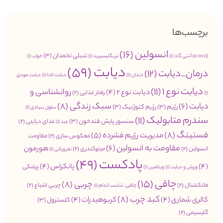
برچسب‌ها
انسولین
(16)
تنبلی تخمدان
(3)
(1)
pcos
آنتی گاد
(1)
تریگلیسیرید
(1)
خواب
(1)
دیابت
(59)
درمان_دیابت
(12)
دندان
(1)
دیابت لادا
(1)
دیابت مودی
دیابت نوع 1
(11)
روانشناسی و
دیابت نوع 2
(4)
رفتار غذایی
(2)
(1)
سبک زندگی
(8)
دیابت
(6)
رژیم
(3)
رژیم کتوژنیک
(3)
سلول بنیادی
(1)
سندرم متابولیک
(11)
سنسور پایش قندخون
(3)
غذای دیابتی
(2)
عید
(1)
فستینگ
(8)
مدیریت رژیم فشرده
(5)
معکوس سازی
(2)
مقاومت
مقاومت به انسولین
(6)
هورمون
انسولین
(2)
میتوکندری
(2)
نفروپاتی
(1)
پادکست
(49)
(4)
پانکراس
(4)
پزشکی
ورزش و دیابت
(1)
ویتامین
(1)
چاقی
(15)
چربی
(8)
فانکشنال
(2)
چربی اشباع
(2)
چاقی. تناسب اندام
(1)
کبد چرب
(8)
کالری شماری
(4)
کربوهیدرات
(4)
کلسترول
(3)
گلیسیمی
(2)