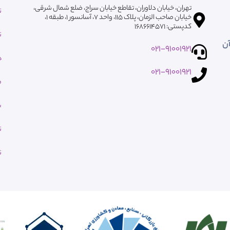
تهران، خیابان دلاوران، تقاطع خیابان سراج، ضلع شمال شرقی،
ت
خیابان صاحب الزمان، پلاک ۱۱۵، واحد ۷، آسانسور ۱، طبقه 1،
کدپستی: ۱۶۸۶۶۱۴۵۷۱
ت
آن
021-91001921
ه
021-91001921
م
ش
ت
ت