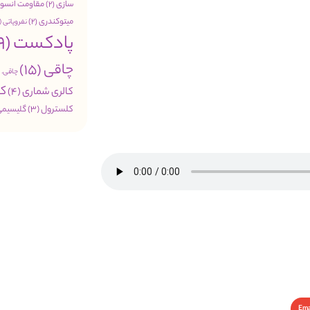
سازی
(2)
مقاومت انسول
میتوکندری
(2)
نفروپاتی
(1)
پادکست
(49)
چاقی
(15)
چاقی. 
کب
کالری شماری
(4)
کلسترول
(3)
گلیسیمی
Ema