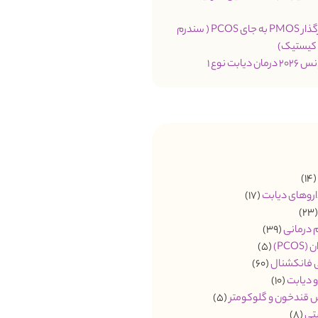
تغییر نام اثرگذار PMOS به جای PCOS ( سندرم
 کیستیک)
یابت نوع 1
(14
اروهای دیابت
(17)
(2
م درمانی
(39)
PCO)
(5)
ی فانکشنال
(60)
 دیابت
(10)
 قندخون و گلوکومتر
(5)
تی
(8)