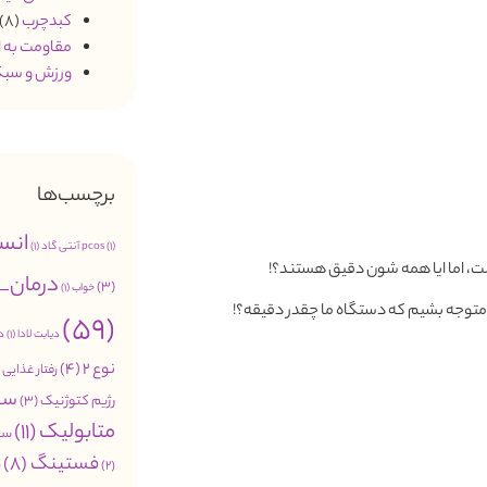
کبدچرب
(8)
مقاومت به 
ورزش و سبک
برچسب‌ها
انس
(1)
pcos
آنتی گاد
(1)
ست، اما ایا همه شون دقیق هستند؟!
درمان_
(3)
خواب
(1)
توجه بشیم که دستگاه ما چقدر دقیقه؟!
(59)
دیابت لادا
(1)
د
نوع 2
(4)
رفتار غذایی
2)
سب
رژیم کتوژنیک
(3)
متابولیک
(11)
سن
فستینگ
(8)
م
(2)