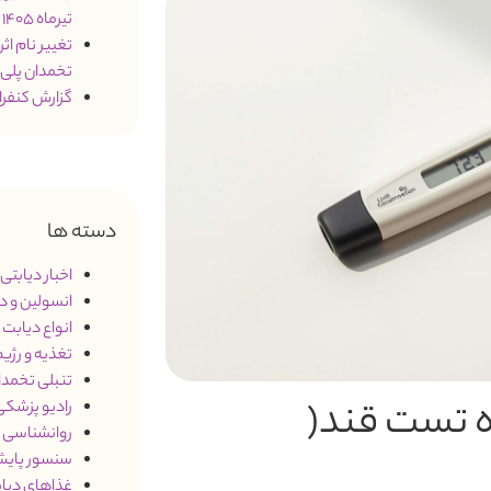
تیرماه 1405
تخمدان پلی
گزارش کنفرانس 2026 درمان د
دسته ها
اخبار دیابتی
)
انسولین و د
انواع دیابت
3)
تغذیه و رژی
تنبلی تخمدان (S
تست قند(
رادیو پزشک
روانشناسی و
سنسور پایش
غذاهای دیاب