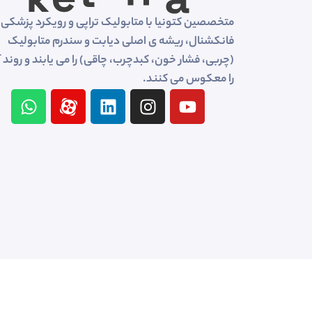
متخصصین کتونیا با متابولیک تراپی و رویکرد پزشکی
فانکشنال، ریشه ی اصلی دیابت و سندرم متابولیک
(چربی، فشار خون، کبدچرب، چاقی) را می یابند و روند 
را معکوس می کنند.