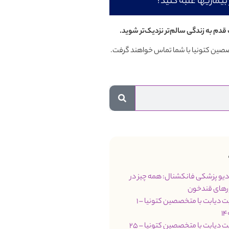
بیماریها غلبه کنید؟
قدم به زندگی سالم‌تر نزدیک‌تر شوید.
تخصصین کتونیا با شما تماس خواهند گرفت.
مت 66 رادیو پزشکی فانکشنال: همه چیز در
رهای قندخون
جلسه مدیریت دیابت با متخصصین کتونیا – 1
جلسه مدیریت دیابت با متخصصین کتونیا – 25