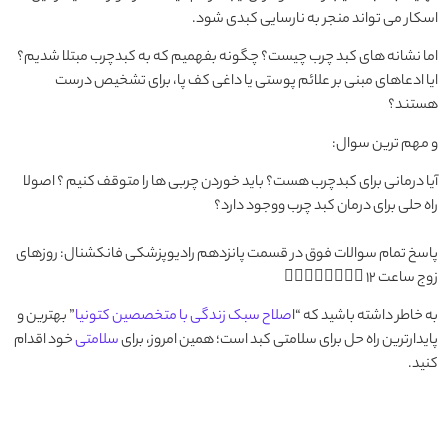
اسکار می تواند منجر به نارسایی کبدی شود.
اما نشانه های کبد چرب چیست؟ چگونه بفهمیم که به کبدچرب مبتلا شدیم؟
ایا ادعاهای مبنی بر علائم پوستی یا داغی کف پا، برای تشخیص درست
هستند؟
و مهم ترین سوال:
آیا درمانی برای کبدچرب هست؟ باید خوردن چربی ها را متوقف کنیم ؟ اصولا
راه حلی برای درمان کبد چرب ووجود دارد؟
پاسخ تمام سوالات فوق در قسمت پانزدهم رادیوپزشکی فانکشنال: روزهای
زوج ساعت 12 👇🏻👇🏻👇🏻👇🏻
به خاطر داشته باشید که “ا
صلاح سبک زندگی با متخصصین کتونیا
” بهترین و
پایدارترین راه حل برای سلامتی کبد است؛ همین امروز، برای
سلامتی
خود اقدام
کنید.