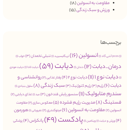
مقاومت به انسولین
(18)
ورزش و سبک زندگی
(15)
برچسب‌ها
انسولین
(16)
تنبلی تخمدان
(3)
(1)
pcos
آنتی گاد
(1)
تریگلیسیرید
(1)
خواب
(1)
دیابت
(59)
درمان_دیابت
(12)
دندان
(1)
دیابت لادا
(1)
دیابت مودی
دیابت نوع 1
(11)
روانشناسی و
دیابت نوع 2
(4)
رفتار غذایی
(2)
(1)
سبک زندگی
(8)
دیابت
(6)
رژیم
(3)
رژیم کتوژنیک
(3)
سلول بنیادی
(1)
سندرم متابولیک
(11)
سنسور پایش قندخون
(3)
غذای دیابتی
(2)
عید
(1)
فستینگ
(8)
مدیریت رژیم فشرده
(5)
معکوس سازی
(2)
مقاومت
مقاومت به انسولین
(6)
هورمون
انسولین
(2)
میتوکندری
(2)
نفروپاتی
(1)
پادکست
(49)
(4)
پانکراس
(4)
پزشکی
ورزش و دیابت
(1)
ویتامین
(1)