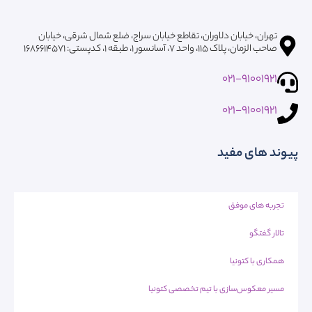
تهران، خیابان دلاوران، تقاطع خیابان سراج، ضلع شمال شرقی، خیابان
صاحب الزمان، پلاک ۱۱۵، واحد ۷، آسانسور ۱، طبقه 1، کدپستی: ۱۶۸۶۶۱۴۵۷۱
021-91001921
021-91001921
پیوند های مفید
تجربه های موفق
تالار گفتگو
همکاری با کتونیا
مسیر معکوس‌سازی با تیم تخصصی کتونیا