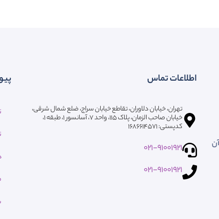
اطلاعات تماس
پیو
تهران، خیابان دلاوران، تقاطع خیابان سراج، ضلع شمال شرقی،
ت
خیابان صاحب الزمان، پلاک ۱۱۵، واحد ۷، آسانسور ۱، طبقه 1،
کدپستی: ۱۶۸۶۶۱۴۵۷۱
ت
آن
021-91001921
ه
021-91001921
م
ش