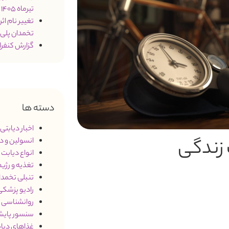
تیرماه 1405
تخمدان پلی
گزارش کنفرانس 2026 درمان د
دسته ها
اخبار دیابتی
)
 زندگی
انسولین و د
انواع دیابت
3)
تغذیه و رژی
تنبلی تخمدان (S
رادیو پزشک
روانشناسی و
سنسور پایش
غذاهای دیاب