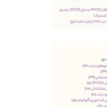
تغییر نام اثرگذار PMOS به جای PCOS ( سندرم
 کیستیک)
یابت نوع 1
(14
اروهای دیابت
(17)
(2
م درمانی
(39)
PCO)
(5)
ی فانکشنال
(60)
 دیابت
(10)
 قندخون و گلوکومتر
(5)
تی
(8)