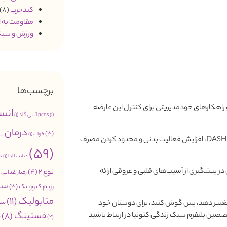
کبدچرب
(8)
مقاومت به 
ورزش و سبک
برچسب‌ها
راهکارهای خودمدیریتی برای کنترل این عارضه
انس
(1)
pcos
آنتی گاد
(1)
درمان_
(3)
خواب
(1)
اهمیت اصلاح سبک زندگی از طریق جایگزینی رژیم‌های غذایی سالم مانند رژیم DASH، افزایش فعالیت بدنی و محدود کردن مصرف
(59)
دیابت لادا
(1)
د
 پیشگیری از آسیب‌های قلبی و عروقی ارائه
نوع 2
(4)
رفتار غذایی
2)
سب
رژیم کتوژنیک
(3)
متابولیک
(11)
سن
سلامتی تغییر دهد، پس گوش کنید، برای دوستان خود
فستینگ
(8)
صین پلتفرم سبک زندگی کتونیا در ارتباط باشید
م
(2)