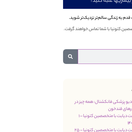
بیماریها غلبه کنید؟
قدم به زندگی سالم‌تر نزدیک‌تر شوید.
تخصصین کتونیا با شما تماس خواهند گرفت.
مت 66 رادیو پزشکی فانکشنال: همه چیز در
رهای قندخون
جلسه مدیریت دیابت با متخصصین کتونیا – 1
جلسه مدیریت دیابت با متخصصین کتونیا – 25