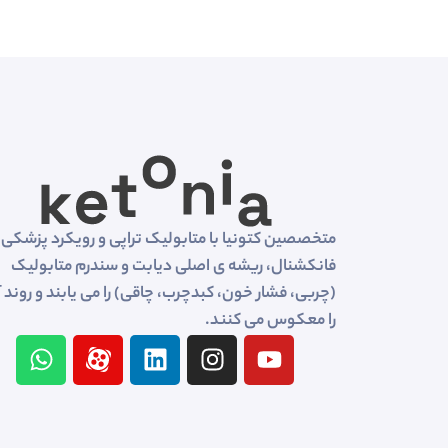
متخصصین کتونیا با متابولیک تراپی و رویکرد پزشکی
فانکشنال، ریشه ی اصلی دیابت و سندرم متابولیک
(چربی، فشار خون، کبدچرب، چاقی) را می یابند و روند 
را معکوس می کنند.