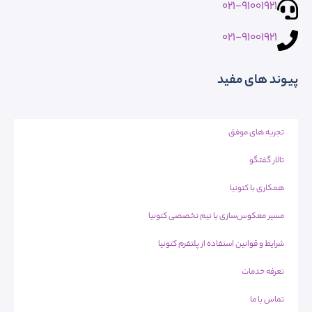
021-91001921
021-91001921
پیوند های مفید
تجربه های موفق
تالار گفتگو
همکاری با کتونیا
مسیر معکوس‌سازی با تیم تخصصی کتونیا
شرایط و قوانین استفاده از پلتفرم کتونیا
تعرفه خدمات
تماس با ما