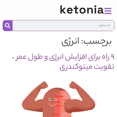
به
محت
برچسب:
انرژی
9 راه برای افزایش انرژی و طول عمر ،
تقویت میتوکندری