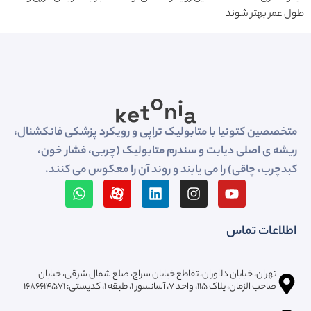
طول عمر بهتر شوند
متخصصین کتونیا با متابولیک تراپی و رویکرد پزشکی فانکشنال،
ریشه ی اصلی دیابت و سندرم متابولیک (چربی، فشار خون،
کبدچرب، چاقی) را می یابند و روند آن را معکوس می کنند.
اطلاعات تماس
تهران، خیابان دلاوران، تقاطع خیابان سراج، ضلع شمال شرقی، خیابان
صاحب الزمان، پلاک ۱۱۵، واحد ۷، آسانسور ۱، طبقه 1، کدپستی: ۱۶۸۶۶۱۴۵۷۱