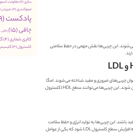
سازی
(2)
مقاومت انسول
میتوکندری
(2)
نفروپاتی
(1)
پادکست
(49)
چاقی
(15)
چاقی. 
کب
کالری شماری
(4)
می‌شوند. این چربی‌ها نقش مهمی در حفظ سلامتی
کلسترول
(3)
گلیسیمی
رند.
و
LDL
 اصلی امگا 3، امگا 6 و امگا 9 هستند که به‌عنوان چربی‌های ضروری و مفید شناخته می‌شوند. امگا
3 و امگا 6 به‌طور خاص برای بدن ضروری هستند و باید از طریق مواد غذایی تأمین شوند. این چربی‌ها می‌توانند سطح HDL (کلسترول
د باشند. این چربی‌ها به تولید انرژی و حفظ سلامت
سلول‌ها کمک می‌کنند. با این حال، مصرف بیش از حد آن‌ها ممکن است منجر به افزایش سطح کلسترول LDL شود که یکی از عوامل