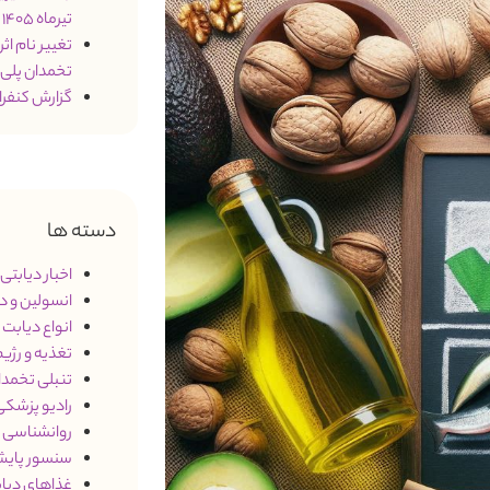
تیرماه 1405
تخمدان پلی
گزارش کنفرانس 2026 درمان د
دسته ها
اخبار دیابتی
)
انسولین و د
انواع دیابت
3)
تغذیه و رژی
تنبلی تخمدان (S
رادیو پزشک
روانشناسی و
سنسور پایش
غذاهای دیاب