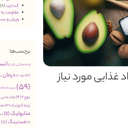
کبدچرب
(8)
مقاومت به 
ورزش و سبک
برچسب‌ها
انس
(1)
pcos
آنتی گاد
(1)
 غذایی مورد نیاز
درمان_
(3)
خواب
(1)
(59)
دیابت لادا
(1)
د
نوع 2
(4)
رفتار غذایی
2)
سب
رژیم کتوژنیک
(3)
متابولیک
(11)
سن
فستینگ
(8)
م
(2)