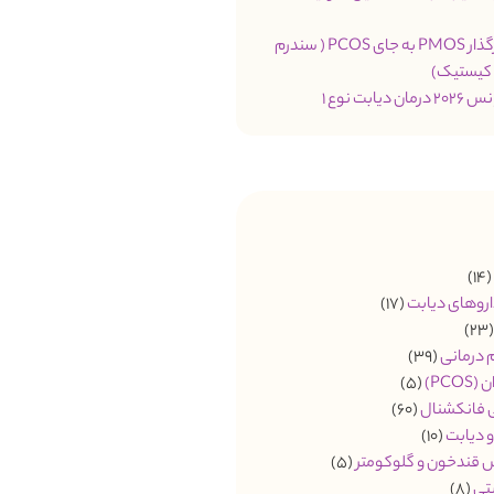
تغییر نام اثرگذار PMOS به جای PCOS ( سندرم
 کیستیک)
یابت نوع 1
(14
اروهای دیابت
(17)
(2
م درمانی
(39)
PCO)
(5)
ی فانکشنال
(60)
 دیابت
(10)
 قندخون و گلوکومتر
(5)
تی
(8)