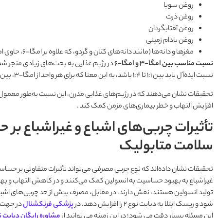
روغن سویا
روغن ذرت
روغن آفتابگردان
روغن بادام زمینی
مغزها و دانه‌ها (مانند دانه‌های کتان و گردو، که علاوه بر امگا-6، حاوی امگا-3 نیز هستند) .
نسبت مناسب بین امگا-3 و امگا-6
در رژیم غذایی به بحث‌های زیادی منجر شده
نسبت ایده‌آل باید بین 1:1 تا 1:4 باشد، به این معنا که برای هر واحد از امگا-3، بین 1 تا 4 واحد از امگا-6 مصرف شود.
افزایش التهاب و خطر بیماری‌های مزمن کمک کند .
تأثیرات چربی‌های اشباع و غیراشباع بر 
سلامت متابولیک
تحقیقات نشان داده‌اند که نوع چربی مصرفی می‌تواند تأثیرات متفاوتی بر حساس
غیراشباع به بهبود حساسیت به انسولین کمک می‌کنند و در کاهش التهاب و به
تولید انسولین هستند، نقش دارند. در مقابل، مصرف بیش از حد چربی‌های ا
شود و ریسک ابتلا به دیابت نوع 2 را افزایش دهد. در
پزشکی فرنکشنال
این مسئله بسیار دقت می شود؛ در این زمینه می توانید از
مشاوره رایگان دیابت 