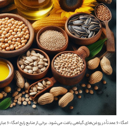
امگا-6 عمدتاً در روغن‌های گیاهی یافت می‌شود. برخی از منابع رایج امگا-6 عبارتند از: