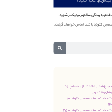
بیماریها غلبه کنید؟
قدم به زندگی سالم‌تر نزدیک‌تر شوید.
تخصصین کتونیا با شما تماس خواهند گرفت.
مت 66 رادیو پزشکی فانکشنال: همه چیز در
رهای قندخون
جلسه مدیریت دیابت با متخصصین کتونیا – 1
جلسه مدیریت دیابت با متخصصین کتونیا – 25