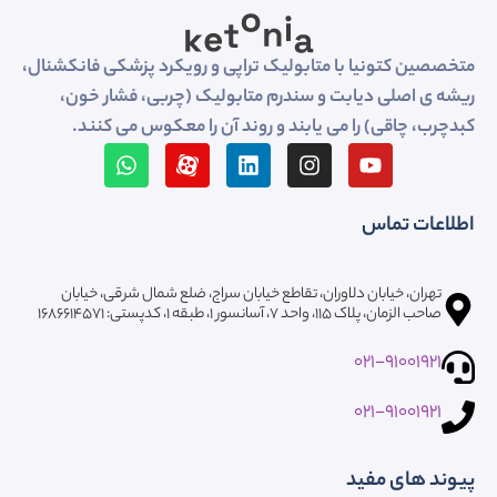
متخصصین کتونیا با متابولیک تراپی و رویکرد پزشکی فانکشنال،
ریشه ی اصلی دیابت و سندرم متابولیک (چربی، فشار خون،
کبدچرب، چاقی) را می یابند و روند آن را معکوس می کنند.
اطلاعات تماس
تهران، خیابان دلاوران، تقاطع خیابان سراج، ضلع شمال شرقی، خیابان
صاحب الزمان، پلاک ۱۱۵، واحد ۷، آسانسور ۱، طبقه 1، کدپستی: ۱۶۸۶۶۱۴۵۷۱
021-91001921
021-91001921
پیوند های مفید