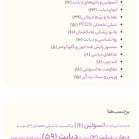
انسولین و داروهای دیابت
(17)
انواع دیابت
(23)
تغذیه و رژیم درمانی
(39)
تنبلی تخمدان (PCOS)
(5)
رادیو پزشکی فانکشنال
(60)
روانشناسی و دیابت
(10)
سنسور پایش قندخون و گلوکومتر
(5)
غذاهای دیابتی
(8)
کبدچرب
(8)
مقاومت به انسولین
(18)
ورزش و سبک زندگی
(15)
برچسب‌ها
انسولین
(16)
تنبلی تخمدان
(3)
(1)
pcos
آنتی گاد
(1)
تریگلیسیرید
(1)
خواب
(1)
دیابت
(59)
درمان_دیابت
(12)
دندان
(1)
دیابت لادا
(1)
دیابت مودی