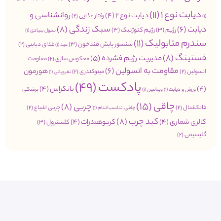
دیابت نوع 1
(11)
روانشناسی و
دیابت نوع 2
(4)
رفتار غذایی
(2)
(1)
سبک زندگی
(8)
دیابت
(6)
رژیم
(3)
رژیم کتوژنیک
(3)
سلول بنیادی
(1)
سندرم متابولیک
(11)
سنسور پایش قندخون
(3)
غذای دیابتی
(2)
عید
(1)
فستینگ
(8)
مدیریت رژیم فشرده
(5)
معکوس سازی
(2)
مقاومت
مقاومت به انسولین
(6)
هورمون
انسولین
(2)
میتوکندری
(2)
نفروپاتی
(1)
پادکست
(49)
(4)
پانکراس
(4)
پزشکی
ورزش و دیابت
(1)
ویتامین
(1)
چاقی
(15)
چربی
(8)
فانکشنال
(2)
چربی اشباع
(2)
چاقی. تناسب اندام
(1)
کبد چرب
(8)
کالری شماری
(4)
کربوهیدرات
(4)
کلسترول
(3)
گلیسیمی
(2)